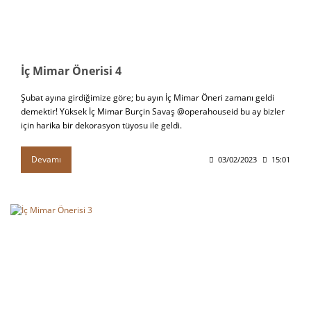
İç Mimar Önerisi 4
Şubat ayına girdiğimize göre; bu ayın İç Mimar Öneri zamanı geldi
demektir! Yüksek İç Mimar Burçin Savaş @operahouseid bu ay bizler
için harika bir dekorasyon tüyosu ile geldi.
Devamı
03/02/2023
15:01