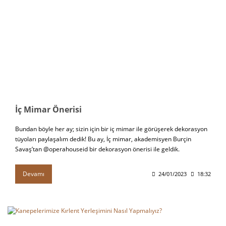
İç Mimar Önerisi
Bundan böyle her ay; sizin için bir iç mimar ile görüşerek dekorasyon
tüyoları paylaşalım dedik! Bu ay, İç mimar, akademisyen Burçin
Savaş’tan @operahouseid bir dekorasyon önerisi ile geldik.
Devamı
24/01/2023
18:32