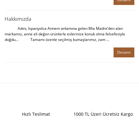
Hakkımızda
Adını, İspanyolca Annem anlamına gelen Mia Madre’den alan
markamız, anne eli değen ürünlerle evlerinize konuk olma felsefesiyle
doğdu... Tamamı özenle seçilmiş kumaşlarımız, zam ...
Devamı
Hızlı Teslimat
1000 TL Üzeri Ücretsiz Kargo