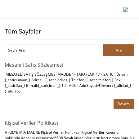
Tüm Sayfalar
Mesafeli Satış Sözleşmesi
MESAFELİ SATIŞ SÖZLEŞMESİ MADDE 1- TARAFLAR 1.1- SATICI: Ünvanı :
{_saticiunvan_} Adresi : {_saticiadres_} Telefon :{_saticitelefon_} Fax :
{_saticifax_} E-mail:{_saticimail_} 1.2- ALICI: Adı/Soyadı/Ünvanı : {_aliciad_}
{_alicisoy ...
Devamı
Kişisel Veriler Politikası
ATOLYE MİA MADRE Kişisel Veriler Politikası Kişisel Veriler Kanunu
hakkında genel bilgilendirme6698 Sayılı Kişisel Verilerin Korunması Kanunu