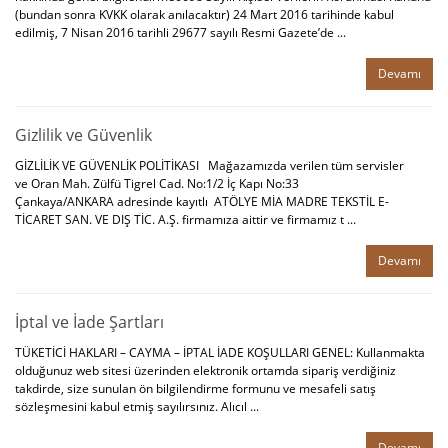
(bundan sonra KVKK olarak anılacaktır) 24 Mart 2016 tarihinde kabul
edilmiş, 7 Nisan 2016 tarihli 29677 sayılı Resmi Gazete’de ...
Devamı
Gizlilik ve Güvenlik
GİZLİLİK VE GÜVENLİK POLİTİKASI Mağazamızda verilen tüm servisler
ve Oran Mah. Zülfü Tigrel Cad. No:1/2 İç Kapı No:33
Çankaya/ANKARA adresinde kayıtlı ATÖLYE MİA MADRE TEKSTİL E-
TİCARET SAN. VE DIŞ TİC. A.Ş. firmamıza aittir ve firmamız t ...
Devamı
İptal ve İade Şartları
TÜKETİCİ HAKLARI – CAYMA – İPTAL İADE KOŞULLARI GENEL: Kullanmakta
olduğunuz web sitesi üzerinden elektronik ortamda sipariş verdiğiniz
takdirde, size sunulan ön bilgilendirme formunu ve mesafeli satış
sözleşmesini kabul etmiş sayılırsınız. Alıcıl ...
Devamı