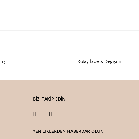
Yorum Yaz
n açıklamalarında ve diğer konularda yetersiz gördüğünüz noktaları
letebilirsiniz.
deriz.
 görüntülenemiyor.
riş
Kolay İade & Değişim
 bulunuyor.
or.
pahalı.
er olmalı.
BİZİ TAKİP EDİN
YENİLİKLERDEN HABERDAR OLUN
Gönder