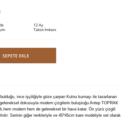
!
ade
12 Ay
şim
Taksit İmkanı
SEPETE EKLE
ulduğu, ince işçiliğiyle göze çarpan Kutnu kumaşı ile tasarlanan
e geleneksel dokusuyla modern çizgilerin buluştuğu Antep TOPRAK
lı,hem modern hem de geleneksel bir hava katar. Ön yüzü çizgili
rlıdır. Serinin giğer renkleriyle ve 45*45cm kare modeliyle set olarak