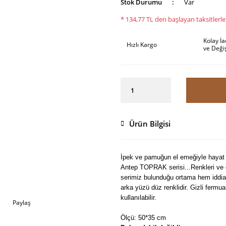
Stok Durumu
Var
* 134,77 TL den başlayan taksitlerle
Kolay İ
Hızlı Kargo
ve Deği
Ürün Bilgisi
İpek ve pamuğun el emeğiyle hayat b
Antep TOPRAK serisi...R
enkleri v
serimiz bulunduğu ortama hem iddia
arka yüzü düz renklidir. Gizli fermua
kullanılabilir.
Paylaş
Ölçü: 50*35 cm