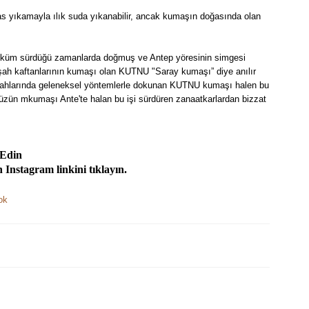
 yıkamayla ılık suda yıkanabilir, ancak kumaşın doğasında olan
üküm sürdüğü zamanlarda doğmuş ve Antep yöresinin simgesi
ah kaftanlarının kumaşı olan KUTNU "Saray kumaşı” diye anılır
zgahlarında geleneksel yöntemlerle dokunan KUTNU kumaşı halen bu
üzün mkumaşı Ante'te halan bu işi sürdüren zanaatkarlardan bizzat
 Edin
Instagram linkini tıklayın.
Bu ürüne ilk yorumu siz yapın!