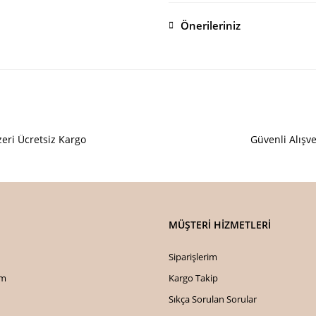
Önerileriniz
Bu ürünün fiyat bilgisi, resim, ürü
öneri formunu kullanarak tarafımıza i
Görüş ve önerileriniz için teşekkür e
Ürün resmi kalitesiz, bozuk veya
eri Ücretsiz Kargo
Güvenli Alışve
Ürün açıklamasında eksik bilgiler
Ürün bilgilerinde hatalar bulunuy
Ürün fiyatı diğer sitelerden daha 
Bu ürüne benzer farklı alternatifl
MÜŞTERİ HİZMETLERİ
Siparişlerim
im
Kargo Takip
Sıkça Sorulan Sorular