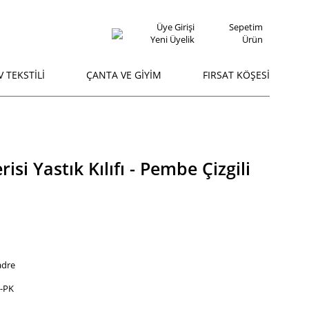
Üye Girişi
Sepetim
Yeni Üyelik
Ürün
V TEKSTİLİ
ÇANTA VE GİYİM
FIRSAT KÖŞESİ
si Yastık Kılıfı - Pembe Çizgili
adre
-PK