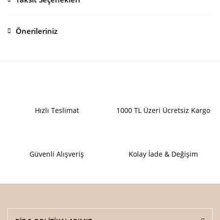
Bu ürüne ilk yorumu siz yapın!
Önerileriniz
Yorum Yaz
Bu ürünün fiyat bilgisi, resim, ürün açıklamalarında ve diğer konularda
yetersiz gördüğünüz noktaları öneri formunu kullanarak tarafımıza
iletebilirsiniz.
Görüş ve önerileriniz için teşekkür ederiz.
Ürün resmi kalitesiz, bozuk veya görüntülenemiyor.
Hızlı Teslimat
1000 TL Üzeri Ücretsiz Kargo
Ürün açıklamasında eksik bilgiler bulunuyor.
Ürün bilgilerinde hatalar bulunuyor.
Ürün fiyatı diğer sitelerden daha pahalı.
Güvenli Alışveriş
Kolay İade & Değişim
Bu ürüne benzer farklı alternatifler olmalı.