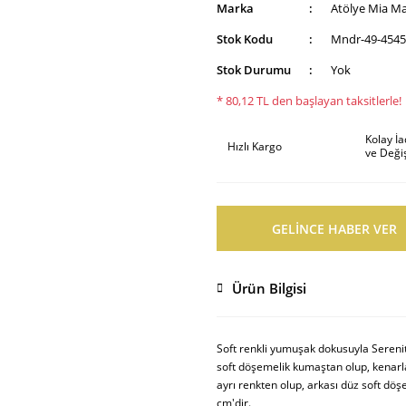
Marka
Atölye Mia M
Stok Kodu
Mndr-49-4545
Stok Durumu
Yok
* 80,12 TL den başlayan taksitlerle!
Kolay İ
Hızlı Kargo
ve Deği
GELİNCE HABER VER
Ürün Bilgisi
Soft renkli yumuşak dokusuyla Serenit
soft döşemelik kumaştan olup, kenarla
ayrı renkten olup, arkası düz soft döş
cm'dir.