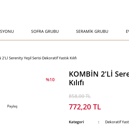
ASYONU
SOFRA GRUBU
SERAMİK GRUBU
E
'Lİ Serenity Yeşil Serisi Dekoratif Yastık Kılıfı
KOMBİN 2'Lİ Seren
%10
Kılıfı
858,00 TL
772,20 TL
Paylaş
Kategori
Dekoratif Yast