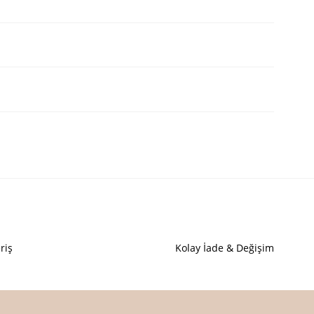
Bu ürüne ilk yorumu siz yapın!
Yorum Yaz
n açıklamalarında ve diğer konularda yetersiz gördüğünüz noktaları
letebilirsiniz.
deriz.
 görüntülenemiyor.
riş
Kolay İade & Değişim
 bulunuyor.
or.
pahalı.
er olmalı.