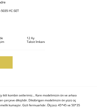
adre
-5035-YC-SET
ade
12 Ay
şim
Taksit İmkanı
y ikili kombin setlerimiz… Kare modelimizin ön ve arkası
rı çerçeve dikişlidir. Dikdörtgen modelimzin ön yüzü üç
emelik kumaştır. Gizli fermuarlıdır. Ölçüsü: 45*45 ve 50*35