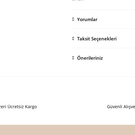
Yorumlar
Taksit Seçenekleri
Önerileriniz
Bu ürünün fiyat bilgisi, resim, ürü
öneri formunu kullanarak tarafımıza i
Görüş ve önerileriniz için teşekkür e
Ürün resmi kalitesiz, bozuk veya
eri Ücretsiz Kargo
Güvenli Alışve
Ürün açıklamasında eksik bilgiler
Ürün bilgilerinde hatalar bulunuy
Ürün fiyatı diğer sitelerden daha 
Bu ürüne benzer farklı alternatifl