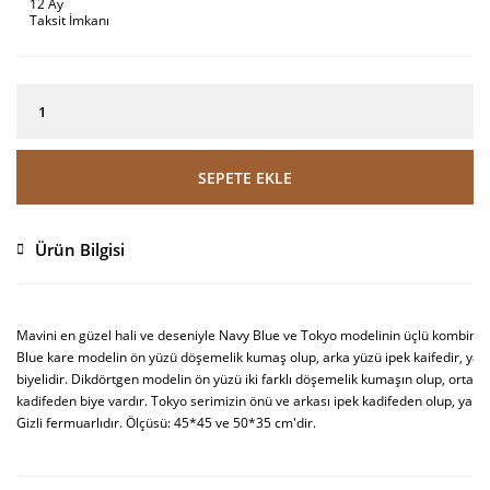
12 Ay
Taksit İmkanı
SEPETE EKLE
Ürün Bilgisi
Mavini en güzel hali ve deseniyle Navy Blue ve Tokyo modelinin üçlü kombin s
Blue kare modelin ön yüzü döşemelik kumaş olup, arka yüzü ipek kaifedir, yanl
biyelidir. Dikdörtgen modelin ön yüzü iki farklı döşemelik kumaşın olup, ortasın
kadifeden biye vardır. Tokyo serimizin önü ve arkası ipek kadifeden olup, yanları
Gizli fermuarlıdır. Ölçüsü: 45*45 ve 50*35 cm'dir.