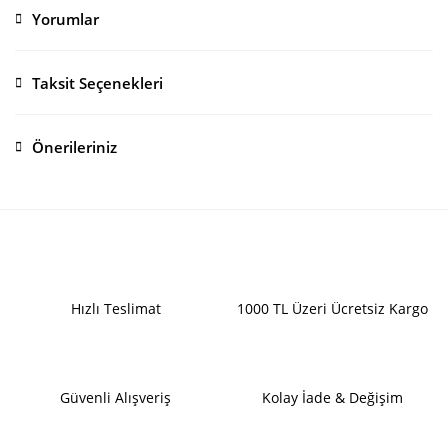
Yorumlar
Taksit Seçenekleri
Bu ürüne ilk yorumu siz yapın!
Önerileriniz
Yorum Yaz
Bu ürünün fiyat bilgisi, resim, ürün açıklamalarında ve diğer konularda
yetersiz gördüğünüz noktaları öneri formunu kullanarak tarafımıza
iletebilirsiniz.
Görüş ve önerileriniz için teşekkür ederiz.
Ürün resmi kalitesiz, bozuk veya görüntülenemiyor.
Hızlı Teslimat
1000 TL Üzeri Ücretsiz Kargo
Ürün açıklamasında eksik bilgiler bulunuyor.
Ürün bilgilerinde hatalar bulunuyor.
Ürün fiyatı diğer sitelerden daha pahalı.
Güvenli Alışveriş
Kolay İade & Değişim
Bu ürüne benzer farklı alternatifler olmalı.