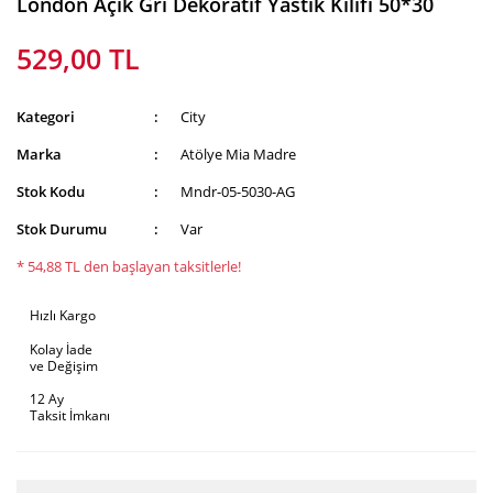
London Açık Gri Dekoratif Yastık Kılıfı 50*30
529,00 TL
Kategori
City
Marka
Atölye Mia Madre
Stok Kodu
Mndr-05-5030-AG
Stok Durumu
Var
* 54,88 TL den başlayan taksitlerle!
Hızlı Kargo
Kolay İade
ve Değişim
12 Ay
Taksit İmkanı