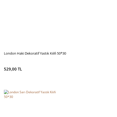
Ürün fiyatı diğer sitelerden daha pahalı.
Bu ürüne benzer farklı alternatifler olmalı.
Gönder
London Haki Dekoratif Yastık Kılıfı 50*30
529,00 TL