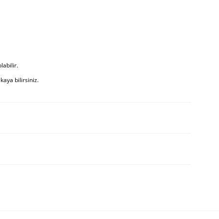
abilir.
ya bilirsiniz.
Bu ürüne ilk yorumu siz yapın!
Yorum Yaz
n açıklamalarında ve diğer konularda yetersiz gördüğünüz noktaları
letebilirsiniz.