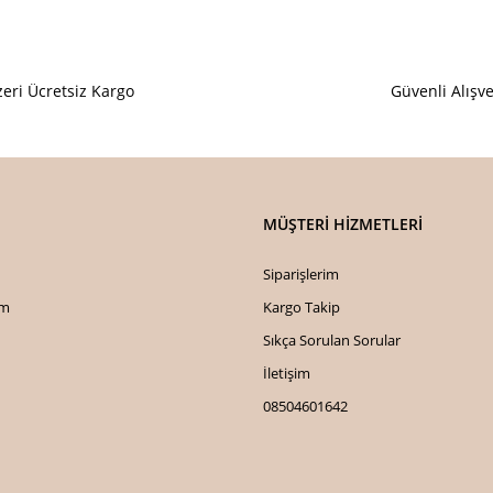
Görüş ve önerileriniz için teşekkür e
Ürün resmi kalitesiz, bozuk veya
eri Ücretsiz Kargo
Güvenli Alışve
Ürün açıklamasında eksik bilgiler
Ürün bilgilerinde hatalar bulunuy
Ürün fiyatı diğer sitelerden daha 
Bu ürüne benzer farklı alternatifl
MÜŞTERİ HİZMETLERİ
Siparişlerim
im
Kargo Takip
Sıkça Sorulan Sorular
İletişim
08504601642