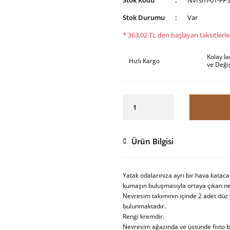
Stok Kodu
Nvrsm-01-FP
Stok Durumu
Var
* 363,02 TL den başlayan taksitlerle
Kolay İ
Hızlı Kargo
ve Deği
Ürün Bilgisi
Yatak odalarınıza ayrı bir hava kata
kumaşın buluşmasıyla ortaya çıkan ne
Nevresim takımının içinde 2 adet düz y
bulunmaktadır.
Rengi kremdir.
Nevresim ağazında ve üstünde fisto 