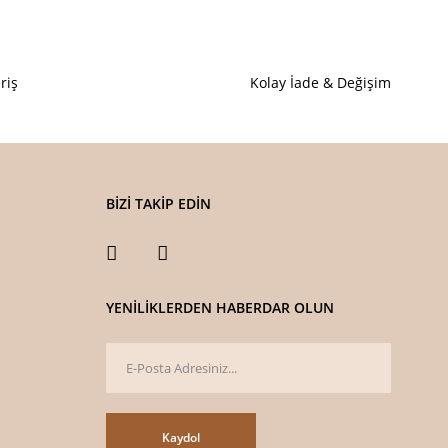
deriz.
 görüntülenemiyor.
riş
Kolay İade & Değişim
 bulunuyor.
or.
pahalı.
er olmalı.
BİZİ TAKİP EDİN
YENİLİKLERDEN HABERDAR OLUN
Gönder
Kaydol