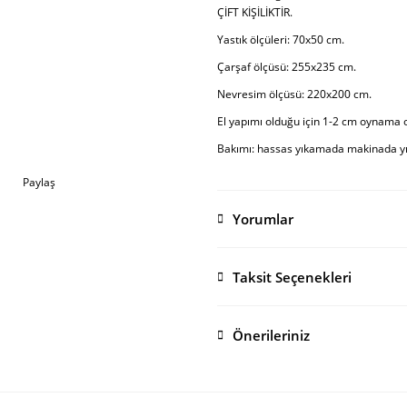
ÇİFT KİŞİLİKTİR.
Yastık ölçüleri: 70x50 cm.
Çarşaf ölçüsü: 255x235 cm.
Nevresim ölçüsü: 220x200 cm.
El yapımı olduğu için 1-2 cm oynama ol
Bakımı: hassas yıkamada makinada yıka
Paylaş
Yorumlar
Taksit Seçenekleri
Önerileriniz
Bu ürünün fiyat bilgisi, resim, ürü
öneri formunu kullanarak tarafımıza i