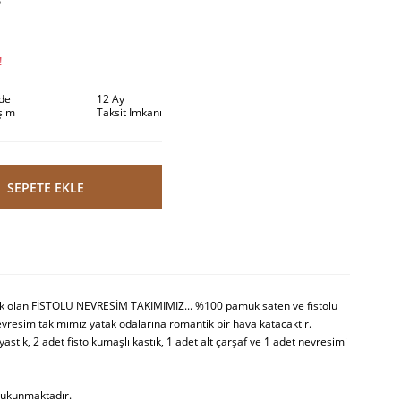
S
!
ade
12 Ay
şim
Taksit İmkanı
SEPETE EKLE
cak olan FİSTOLU NEVRESİM TAKIMIMIZ... %100 pamuk saten ve fistolu
vresim takımımız yatak odalarına romantik bir hava katacaktır.
astık, 2 adet fisto kumaşlı kastık, 1 adet alt çarşaf ve 1 adet nevresimi
bukunmaktadır.