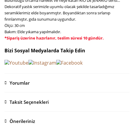
Bulunduğu ortama hareket ve neşe katan RIO DE JENARIO serisi...
Dekoratif yastık serimizle uyumlu olacak şekilde tasarladığımız
seramiklerimiz elde boyanmıştır. Boyandıktan sonra sırlanıp
fırınlanmıştır, gıda sunumuna uygundur.
Ölçü: 30 cm
Bakım: Elde yıkama yapılmalıdır.
*Sipariş üzerine hazırlanır, teslim süresi 10 gündür.
Bizi Sosyal Medyalarda Takip Edin
Yorumlar
Taksit Seçenekleri
Bu ürüne ilk yorumu siz yapın!
Önerileriniz
Yorum Yaz
Bu ürünün fiyat bilgisi, resim, ürün açıklamalarında ve diğer konularda