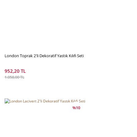
London Toprak 2'li Dekoratif Yastık Kılıfı Seti
952,20 TL
1.058,00 TL
%10