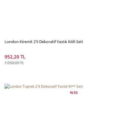
London Kiremit 2'li Dekoratif Yastık Kılıfı Seti
952,20 TL
1.058,00 TL
%10