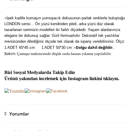
>
İpek kadife kumaşın yumuşacık dokusunun parlak renklerle buluştuğu
LONDON serisi... Ön yüzü kendinden pileli, arka yüzü düz olarak
tasarlanan serimizin modelleri iki farklı ölçüdedir. Yaşam alanlarınıza
elegans bir dokunuş sağlar. Gizli fermuarlıdır. Dekoratif tek yastıklar
menüsünden dilediğiniz ölçüde tek olarak da sipariş verebilirsiniz.
Ölçü:
Dolgu dahil değildir.
>
1 ADET 45*45 cm
1 ADET 50*30 cm
Bakım:
Çamaşır makinesinde düşük ısıda hassas yıkama yapılabilir.
Bizi Sosyal Medyalarda Takip Edin
Ürünü yakından incelemek için Instagram linkini tıklayın.
Yorumlar