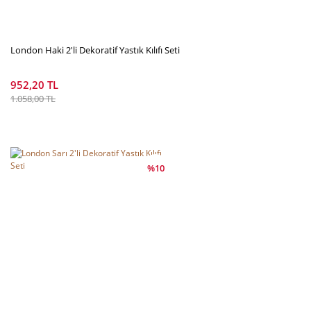
Gönder
London Haki 2'li Dekoratif Yastık Kılıfı Seti
952,20 TL
1.058,00 TL
%10