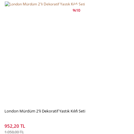
%10
London Mürdüm 2'li Dekoratif Yastık Kılıfı Seti
952,20 TL
1.058,00 TL